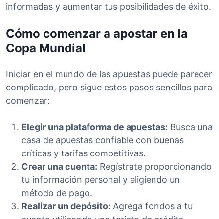
informadas y aumentar tus posibilidades de éxito.
Cómo comenzar a apostar en la
Copa Mundial
Iniciar en el mundo de las apuestas puede parecer
complicado, pero sigue estos pasos sencillos para
comenzar:
Elegir una plataforma de apuestas:
Busca una
casa de apuestas confiable con buenas
críticas y tarifas competitivas.
Crear una cuenta:
Regístrate proporcionando
tu información personal y eligiendo un
método de pago.
Realizar un depósito:
Agrega fondos a tu