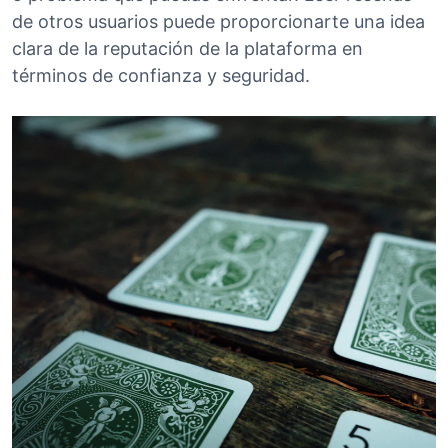
de otros usuarios puede proporcionarte una idea
clara de la reputación de la plataforma en
términos de confianza y seguridad.