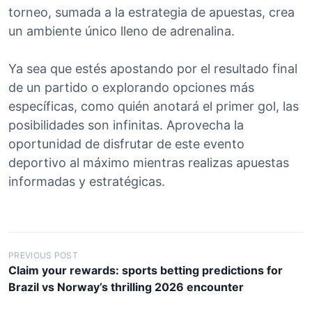
torneo, sumada a la estrategia de apuestas, crea
un ambiente único lleno de adrenalina.
Ya sea que estés apostando por el resultado final
de un partido o explorando opciones más
específicas, como quién anotará el primer gol, las
posibilidades son infinitas. Aprovecha la
oportunidad de disfrutar de este evento
deportivo al máximo mientras realizas apuestas
informadas y estratégicas.
P
PREVIOUS POST
Claim your rewards: sports betting predictions for
o
Brazil vs Norway’s thrilling 2026 encounter
s