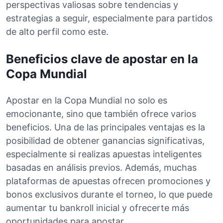
perspectivas valiosas sobre tendencias y
estrategias a seguir, especialmente para partidos
de alto perfil como este.
Beneficios clave de apostar en la
Copa Mundial
Apostar en la Copa Mundial no solo es
emocionante, sino que también ofrece varios
beneficios. Una de las principales ventajas es la
posibilidad de obtener ganancias significativas,
especialmente si realizas apuestas inteligentes
basadas en análisis previos. Además, muchas
plataformas de apuestas ofrecen promociones y
bonos exclusivos durante el torneo, lo que puede
aumentar tu bankroll inicial y ofrecerte más
oportunidades para apostar.