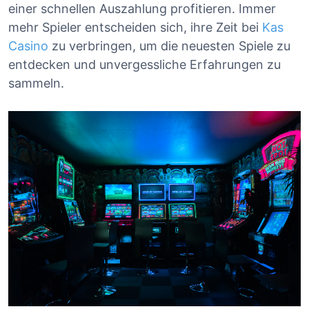
einer schnellen Auszahlung profitieren. Immer
mehr Spieler entscheiden sich, ihre Zeit bei
Kas
Casino
zu verbringen, um die neuesten Spiele zu
entdecken und unvergessliche Erfahrungen zu
sammeln.