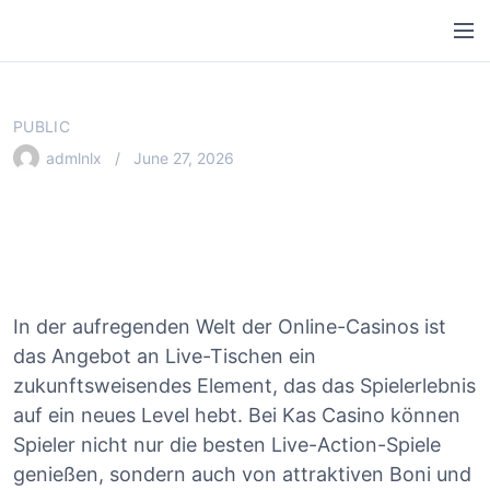
S
M
k
e
i
n
p
u
t
PUBLIC
o
admlnlx
June 27, 2026
c
o
n
t
e
n
In der aufregenden Welt der Online-Casinos ist
t
das Angebot an Live-Tischen ein
zukunftsweisendes Element, das das Spielerlebnis
auf ein neues Level hebt. Bei Kas Casino können
Spieler nicht nur die besten Live-Action-Spiele
genießen, sondern auch von attraktiven Boni und