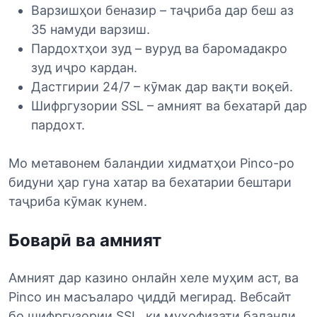
Варзишҳои беназир – таҷриба дар беш аз
35 намуди варзиш.
Пардохтҳои зуд – вуруд ва баромадакро
зуд иҷро кардан.
Дастгирии 24/7 – кӯмак дар вақти воқеӣ.
Шифргузории SSL – амният ва бехатарӣ дар
пардохт.
Мо метавонем баландии хидматҳои Pinco-ро
бидуни ҳар гуна хатар ва бехатарии бештари
таҷриба кӯмак кунем.
Боварӣ ва амният
Амният дар казино онлайн хеле муҳим аст, ва
Pinco ин масъаларо ҷиддӣ мегирад. Вебсайт
бо шифргузории SSL, ки муҳофизати баланди