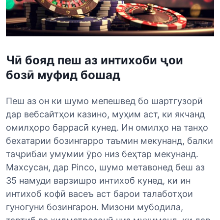
Чӣ бояд пеш аз интихоби ҷои
бозӣ муфид бошад
Пеш аз он ки шумо мепешвед бо шартгузорӣ
дар вебсайтҳои казино, муҳим аст, ки якчанд
омилҳоро баррасӣ кунед. Ин омилҳо на танҳо
бехатарии бозингарро таъмин мекунанд, балки
таҷрибаи умумии ӯро низ беҳтар мекунанд.
Махсусан, дар Pinco, шумо метавонед беш аз
35 намуди варзишро интихоб кунед, ки ин
интихоб кофӣ васеъ аст барои талаботҳои
гуногуни бозингарон. Мизони мубодила,