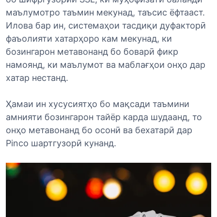
маълумотро таъмин мекунад, таъсис ёфтааст.
Илова бар ин, системаҳои тасдиқи дуфакторӣ
фаъолияти хатарҳоро кам мекунад, ки
бозингарон метавонанд бо боварӣ фикр
намоянд, ки маълумот ва маблағҳои онҳо дар
хатар нестанд.
Ҳамаи ин хусусиятҳо бо мақсади таъмини
амнияти бозингарон тайёр карда шудаанд, то
онҳо метавонанд бо осонӣ ва бехатарӣ дар
Pinco шартгузорӣ кунанд.