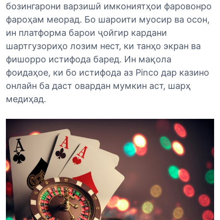
бозингарони варзишӣ имкониятҳои фаровонро
фароҳам меорад. Бо шароити муосир ва осон,
ин платформа барои ҷойгир кардани
шартгузориҳо лозим нест, ки танҳо экран ва
фишорро истифода баред. Ин мақола
фоидаҳое, ки бо истифода аз Pinco дар казино
онлайн ба даст овардан мумкин аст, шарҳ
медиҳад.