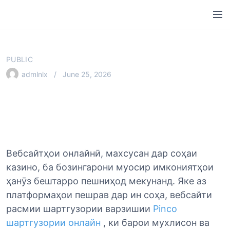
S
M
k
e
i
n
p
u
t
PUBLIC
o
admlnlx
June 25, 2026
c
o
n
t
e
n
Вебсайтҳои онлайнӣ, махсусан дар соҳаи
t
казино, ба бозингарони муосир имкониятҳои
ҳанӯз бештарро пешниҳод мекунанд. Яке аз
платформаҳои пешрав дар ин соҳа, вебсайти
расмии шартгузории варзишии
Pinco
шартгузории онлайн
, ки барои мухлисон ва