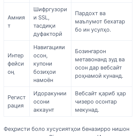
Шифргузори
Пардохт ва
Амния
и SSL,
маълумот бехатар
т
тасдиқи
бо ин усулҳо.
дуфакторӣ
Навигацияи
Бозингарон
Интер
осон,
метавонанд зуд ва
фейси
купони
осон дар вебсайт
оң
бозиҳои
роҳнамоӣ кунанд.
намоён
Идоракунии
Вебсайт қариб ҳар
Регист
осони
чизеро осонтар
рация
аккаунт
мекунад.
Феҳристи боло хусусиятҳои беназирро нишон