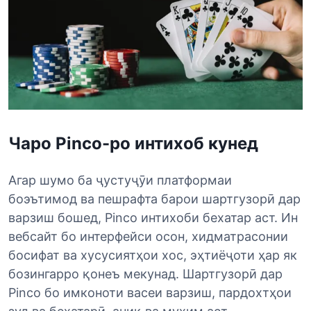
Чаро Pinco-ро интихоб кунед
Агар шумо ба ҷустуҷӯи платформаи
боэътимод ва пешрафта барои шартгузорӣ дар
варзиш бошед, Pinco интихоби бехатар аст. Ин
вебсайт бо интерфейси осон, хидматрасонии
босифат ва хусусиятҳои хос, эҳтиёҷоти ҳар як
бозингарро қонеъ мекунад. Шартгузорӣ дар
Pinco бо имконоти васеи варзиш, пардохтҳои