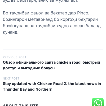
зуд ва бехатарӣ, аниқ ва муҳим аст.
Бо таҷрибаи фаъол ва бехатар дар Pinco,
бозингарон метавонанд бо коргоҳи беҳтарин
бозӣ кунанд ва таҷрибаи худро асосан баланд
кунанд.
P
PREVIOUS POST
Обзор официального сайта chicken road: быстрый
o
доступ и выгодные бонусы
s
t
NEXT POST
Stay updated with Chicken Road 2: the latest news in
n
Thunder Bay and Northern
a
v
ABOUT THIS SITE