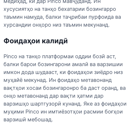
медиҳад, ки дар Pinco мавҷуданд. Ин
хусусиятҳо на танҳо бехатарии бозингарро
таъмин намуда, балки таҷрибаи пурфоида ва
хурсандии онҳоро низ таъмин мекунанд.
Фоидаҳои калидӣ
Pinco на танҳо платформаи оддии бозӣ аст,
балки барои бозингарони амалӣ ва варзишии
имкон дода шудааст, ки фоидаҳои зиёдро низ
муҳайё мекунад. Ин фоидаҳо метавонанд
вақтҳои хосаи бозингаронро ба даст оранд, ва
онҳо метавонанд дар вақти ҳатми дар
варзишҳо шартгузорӣ кунанд. Яке аз фоидаҳои
муҳими Pinco ин имтиёзотҳои расмии боғҳои
варзишӣ мебошад.