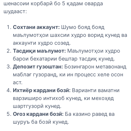
шенасоии корбарӣ бо 5 қадам оварда
шудааст:
Сохтани аккаунт:
Шумо бояд бояд
маълумотҳои шахсии худро ворид кунед ва
аккаунти худро созед.
Тасдиқи маълумот:
Маълумотҳои худро
барои бехатарии бештар тасдиқ кунед.
Депозит гузоштан:
Бозингарон метавонанд
маблағ гузоранд, ки ин процесс хеле осон
аст.
Ихтиёр кардани бозӣ:
Варианти ваматни
варзиширо интихоб кунед, ки мехоҳед
шартгузорӣ кунед.
Оғоз кардани бозӣ:
Ба казино равед ва
шуруъ ба бозӣ кунед.