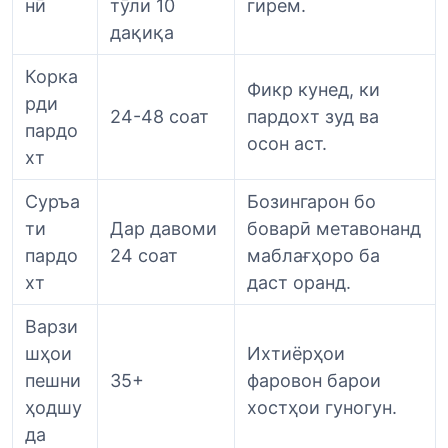
нӣ
тӯли 10
гирем.
дақиқа
Корка
Фикр кунед, ки
рди
24-48 соат
пардохт зуд ва
пардо
осон аст.
хт
Суръа
Бозингарон бо
ти
Дар давоми
боварӣ метавонанд
пардо
24 соат
маблағҳоро ба
хт
даст оранд.
Варзи
шҳои
Ихтиёрҳои
пешни
35+
фаровон барои
ҳодшу
хостҳои гуногун.
да