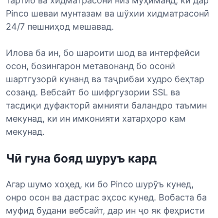
тартиб ва хидматрасонӣ низ муҳиманд, ки дар
Pinco шеваи мунтазам ва шўхии хидматрасонӣ
24/7 пешниҳод мешавад.
Илова ба ин, бо шароити шод ва интерфейси
осон, бозингарон метавонанд бо осонӣ
шартгузорӣ кунанд ва таҷрибаи худро беҳтар
созанд. Вебсайт бо шифргузории SSL ва
тасдиқи дуфакторӣ амнияти баландро таъмин
мекунад, ки ин имконияти хатарҳоро кам
мекунад.
Чӣ гуна бояд шуруъ кард
Агар шумо хоҳед, ки бо Pinco шурӯъ кунед,
онро осон ва дастрас эҳсос кунед. Вобаста ба
муфид будани вебсайт, дар ин ҷо як феҳристи