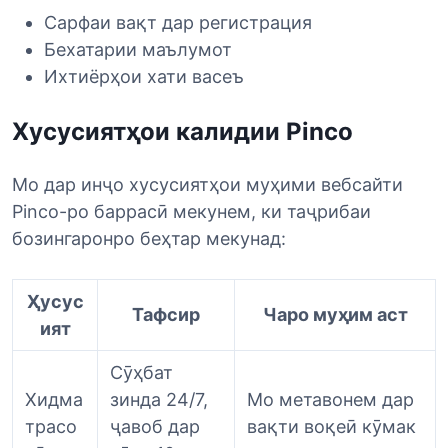
Сарфаи вақт дар регистрация
Бехатарии маълумот
Ихтиёрҳои хати васеъ
Хусусиятҳои калидии Pinco
Мо дар инҷо хусусиятҳои муҳими вебсайти
Pinco-ро баррасӣ мекунем, ки таҷрибаи
бозингаронро беҳтар мекунад:
Ҳусус
Тафсир
Чаро муҳим аст
ият
Сӯҳбат
Хидма
зинда 24/7,
Мо метавонем дар
трасо
ҷавоб дар
вақти воқеӣ кӯмак