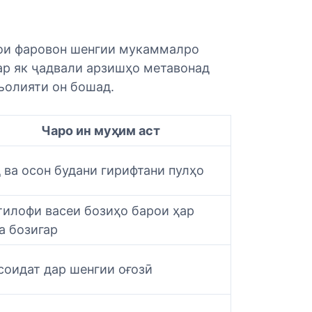
ҳои фаровон шенгии мукаммалро
ар як ҷадвали арзишҳо метавонад
ъолияти он бошад.
Чаро ин муҳим аст
 ва осон будани гирифтани пулҳо
илофи васеи бозиҳо барои ҳар
а бозигар
оидат дар шенгии оғозӣ