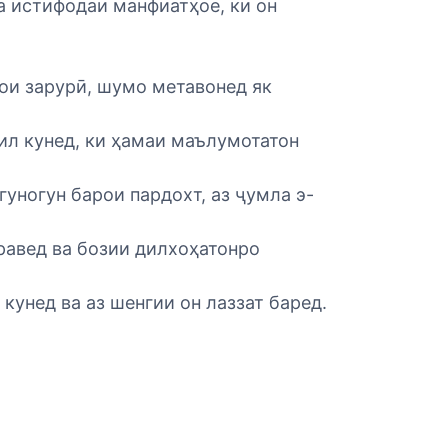
а истифодаи манфиатҳое, ки он
и зарурӣ, шумо метавонед як
ил кунед, ки ҳамаи маълумотатон
уногун барои пардохт, аз ҷумла э-
равед ва бозии дилхоҳатонро
кунед ва аз шенгии он лаззат баред.