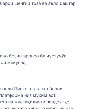
 барои шенгии тоза ва аъло бештар
ино бозингаронро ба ҷустуҷӯи
моӣ мекунад.
нанди Пинко, на танҳо барои
платформа низ муҳим аст.
тҳо ва мустақилияти пардохтҳо,
обгӯйи хеле хуби бозигарони нав