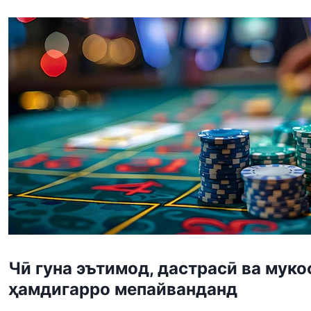
Чӣ гуна эътимод, дастрасӣ ва муко
ҳамдигарро мепайванданд