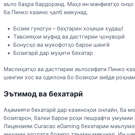
аъло баҳра бардоранд. Маҳз ин манфиатҳо онҳо
ба Пинко казино ҷалб мекунад.
Бозии гуногун – беҳтарин хоҳиши худаш!
Тавсияҳои муфид ва дастгирии ҷонуворӣ
Бонусҳо ва мукофотҳо барои шенгӣ
Бозигарӣ дар муҳити бехатар
Маслиҳатҳо ва дастгирии аълосифати Пинко каз
шенгии хос ва одилона бо бозиҳои зиёде роҳна
Эътимод ва бехатарӣ
Аҳамияти бехатарӣ дар казиноҳои онлайн, ба мо
бозигарон, балки барои роҳи пешрафти умумии 
Лицензияи Curacao eGaming бехатарии маълумо
инчунин адолати бозиро таъмин мекунад. Ин ҷав