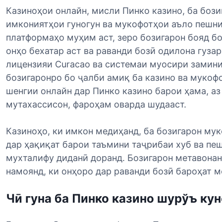
Казиноҳои онлайн, мисли Пинко казино, ба бози
имкониятҳои гуногун ва мукофотҳои аъло пешни
платформаҳо муҳим аст, зеро бозигарон бояд б
онҳо бехатар аст ва раванди бозӣ одилона гуза
лицензияи Curacao ва системаи муосири замини
бозигаронро бо ҷалби амиқ ба казино ва мукоф
шенгии онлайн дар Пинко казино барои ҳама, аз
мутахассисон, фароҳам оварда шудааст.
Казиноҳо, ки имкон медиҳанд, ба бозигарон му
дар ҳақиқат барои таъмини таҷрибаи хуб ва пе
мухталифу диданӣ доранд. Бозигарон метавонан
намоянд, ки онҳоро дар раванди бозӣ бароҳат м
Чӣ гуна ба Пинко казино шурўъ ку