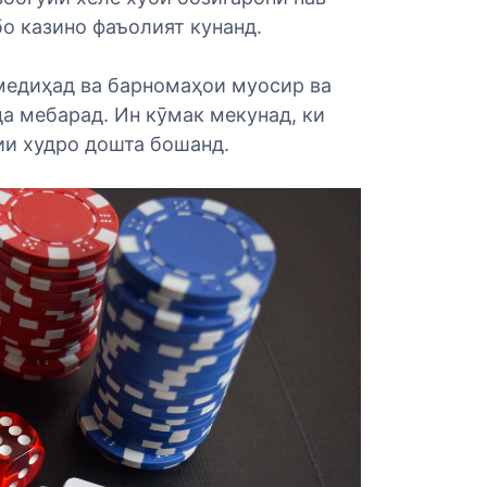
о казино фаъолият кунанд.
медиҳад ва барномаҳои муосир ва
а мебарад. Ин кӯмак мекунад, ки
ии худро дошта бошанд.