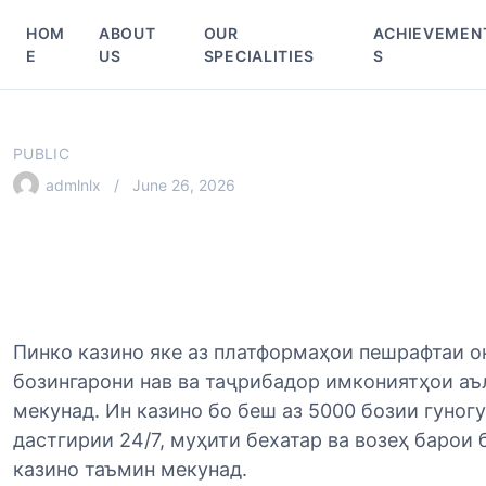
S
HOM
ABOUT
OUR
ACHIEVEMEN
k
E
US
SPECIALITIES
S
i
p
t
o
PUBLIC
c
admlnlx
June 26, 2026
o
n
t
e
n
t
Пинко казино яке аз платформаҳои пешрафтаи он
бозингарони нав ва таҷрибадор имкониятҳои аъ
мекунад. Ин казино бо беш аз 5000 бозии гуног
дастгирии 24/7, муҳити бехатар ва возеҳ барои
казино таъмин мекунад.