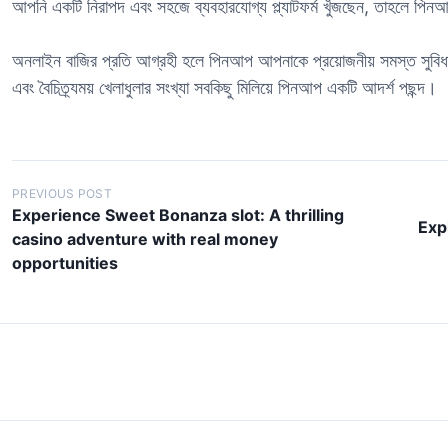
আপনি একটি নিরাপদ এবং সহজে ব্যবহারযোগ্য প্ল্যাটফর্ম খুঁজছেন, তাহলে পিন
অনলাইন বাজির প্রতি আগ্রহী হলে পিনআপ আপনাকে প্রয়োজনীয় সমস্ত সুবিধা প
এবং বৈচিত্র্যময় খেলাধুলার সংখ্যা সবকিছু মিলিয়ে পিনআপ একটি আদর্শ পছন্দ।
P
PREVIOUS POST
Experience Sweet Bonanza slot: A thrilling
o
Exp
casino adventure with real money
s
opportunities
t
n
a
v
i
g