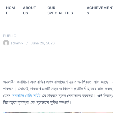
S
HOM
ABOUT
OUR
ACHIEVEMEN
k
E
US
SPECIALITIES
S
i
p
t
o
PUBLIC
c
admlnlx
June 26, 2026
o
n
t
e
n
t
অনলাইন ক্যাসিনো এবং বাজির জগৎ বাংলাদেশে দ্রুত জনপ্রিয়তা লাভ করছে। খে
পারছেন। এখানেই পিনআপ একটি সহজ ও নিরাপদ প্ল্যাটফর্ম হিসেবে কাজ করছে, যা
যেমন
অনলাইন বেটিং সাইট
এর মাধ্যমে দ্রুত লেনদেনের ব্যবস্থা। এই নিবন্ধ
নিরাপত্তা ব্যবস্থা এবং দ্রুততার সুবিধা সম্পর্কে।