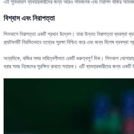
এই সুবিধাগুলি ব্যবহারকারীদের জন্য আরও লাভজনক এবং নিরাপদ বাজির অভিজ্ঞ
বিশ্বাস এবং নিরাপত্তা
পিনআপে নিরাপত্তা একটি প্রধান উদ্বেগ। তারা উন্নত নিরাপত্তা ব্যবস্থা ব্যব
প্ল্যাটফর্মটি নিয়মিতভাবে তথ্যের সুরক্ষা নিশ্চিত করে এবং জন্য বিশেষ ব্যবস্থা 
অন্যদিকে, বাজির সময় দায়িত্বশীলতা একটি গুরুত্বপূর্ণ দিক। পিনআপ খেলোয়াড়
ধরার সময় নিজেদের সুরক্ষিত রাখতে সহায়ক। এটি ব্যবহারকারীদের জন্য একটি উ