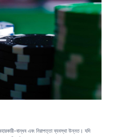
যবহারকারী-বান্ধব এবং নিরাপত্তা ব্যবস্থা উন্নত। যদি