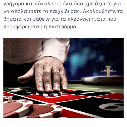
γρήγορα και εύκολα με όλα όσα χρειάζεστε για
να απολαύσετε το παιχνίδι σας. Ακολουθήστε τα
βήματα και μάθετε για τα πλεονεκτήματα που
προσφέρει αυτή η πλατφόρμα.