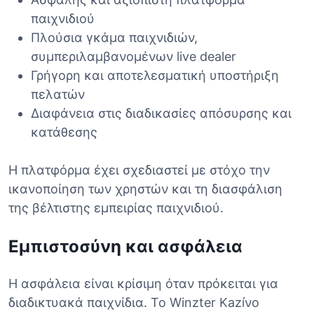
παιχνιδιού
Πλούσια γκάμα παιχνιδιών,
συμπεριλαμβανομένων live dealer
Γρήγορη και αποτελεσματική υποστήριξη
πελατών
Διαφάνεια στις διαδικασίες απόσυρσης και
κατάθεσης
Η πλατφόρμα έχει σχεδιαστεί με στόχο την
ικανοποίηση των χρηστών και τη διασφάλιση
της βέλτιστης εμπειρίας παιχνιδιού.
Εμπιστοσύνη και ασφάλεια
Η ασφάλεια είναι κρίσιμη όταν πρόκειται για
διαδικτυακά παιχνίδια. Το Winzter Kazíνο