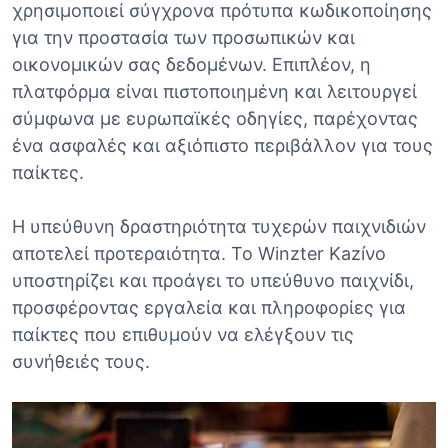
χρησιμοποιεί σύγχρονα πρότυπα κωδικοποίησης
για την προστασία των προσωπικών και
οικονομικών σας δεδομένων. Επιπλέον, η
πλατφόρμα είναι πιστοποιημένη και λειτουργεί
σύμφωνα με ευρωπαϊκές οδηγίες, παρέχοντας
ένα ασφαλές και αξιόπιστο περιβάλλον για τους
παίκτες.
Η υπεύθυνη δραστηριότητα τυχερών παιχνιδιών
αποτελεί προτεραιότητα. Το Winzter Kazíνο
υποστηρίζει και προάγει το υπεύθυνο παιχνίδι,
προσφέροντας εργαλεία και πληροφορίες για
παίκτες που επιθυμούν να ελέγξουν τις
συνήθειές τους.