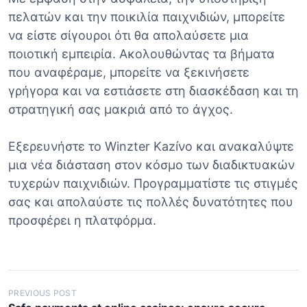
πελατών και την ποικιλία παιχνιδιών, μπορείτε
να είστε σίγουροι ότι θα απολαύσετε μια
ποιοτική εμπειρία. Ακολουθώντας τα βήματα
που αναφέραμε, μπορείτε να ξεκινήσετε
γρήγορα και να εστιάσετε στη διασκέδαση και τη
στρατηγική σας μακριά από το άγχος.
Εξερευνήστε το Winzter Kazíνο και ανακαλύψτε
μια νέα διάσταση στον κόσμο των διαδικτυακών
τυχερών παιχνιδιών. Προγραμματίστε τις στιγμές
σας και απολαύστε τις πολλές δυνατότητες που
προσφέρει η πλατφόρμα.
P
PREVIOUS POST