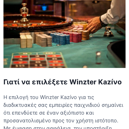
Γιατί να επιλέξετε Winzter Kazíνο
Η επιλογή του Winzter Kazíνο για τις
διαδικτυακές σας εμπειρίες παιχνιδιού σημαίνει
ότι επενδύετε σε έναν αξιόπιστο και
προσανατολισμένο προς τον χρήστη ιστότοπο.
Με έμφαση στην ασφάλεια, την υποστήριξη