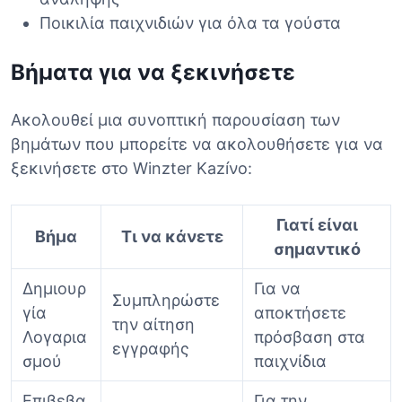
Ποικιλία παιχνιδιών για όλα τα γούστα
Βήματα για να ξεκινήσετε
Ακολουθεί μια συνοπτική παρουσίαση των
βημάτων που μπορείτε να ακολουθήσετε για να
ξεκινήσετε στο Winzter Kazíνο:
Γιατί είναι
Βήμα
Τι να κάνετε
σημαντικό
Δημιουρ
Για να
Συμπληρώστε
γία
αποκτήσετε
την αίτηση
Λογαρια
πρόσβαση στα
εγγραφής
σμού
παιχνίδια
Επιβεβα
Για την