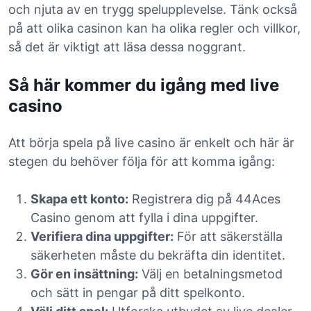
och njuta av en trygg spelupplevelse. Tänk också
på att olika casinon kan ha olika regler och villkor,
så det är viktigt att läsa dessa noggrant.
Så här kommer du igång med live
casino
Att börja spela på live casino är enkelt och här är
stegen du behöver följa för att komma igång:
Skapa ett konto:
Registrera dig på 44Aces
Casino genom att fylla i dina uppgifter.
Verifiera dina uppgifter:
För att säkerställa
säkerheten måste du bekräfta din identitet.
Gör en insättning:
Välj en betalningsmetod
och sätt in pengar på ditt spelkonto.